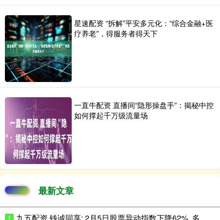
星速配资 “拆解”平安多元化：“综合金融+医
疗养老”，得服务者得天下
一直牛配资 直播间“隐形操盘手”：揭秘中控
如何撑起千万级流量场
最新文章
九五配资 钱诚同享: 2月5日股票异动指数下降62%, 多空强度净值为-83只股
1