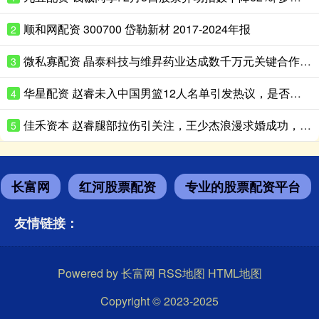
顺和网配资 300700 岱勒新材 2017-2024年报
2
微私寡配资 晶泰科技与维昇药业达成数千万元关键合作, AI+机器人共拓内分泌药物千亿级蓝海市场
3
华星配资 赵睿未入中国男篮12人名单引发热议，是否为北京队刻意保留？
4
佳禾资本 赵睿腿部拉伤引关注，王少杰浪漫求婚成功，辽宁男篮功勋刘志轩执教青年队
5
长富网
红河股票配资
专业的股票配资平台
友情链接：
Powered by
长富网
RSS地图
HTML地图
Copyright
© 2023-2025