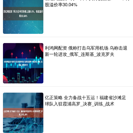
股溢价率30.04%
利鸿网配资 俄称打击乌军用机场 乌称击退
新一轮进攻_俄军_连斯基_波克罗夫
亿正策略 全力备战十五运！福建省沙滩足
球队入驻霞浦高罗_决赛_训练_战术