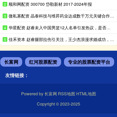
顺和网配资 300700 岱勒新材 2017-2024年报
2
微私寡配资 晶泰科技与维昇药业达成数千万元关键合作, AI+机器人共拓内分泌药物千亿级蓝海市场
3
华星配资 赵睿未入中国男篮12人名单引发热议，是否为北京队刻意保留？
4
佳禾资本 赵睿腿部拉伤引关注，王少杰浪漫求婚成功，辽宁男篮功勋刘志轩执教青年队
5
长富网
红河股票配资
专业的股票配资平台
友情链接：
Powered by
长富网
RSS地图
HTML地图
Copyright
© 2023-2025