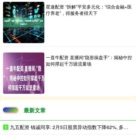
星速配资 “拆解”平安多元化：“综合金融+医
疗养老”，得服务者得天下
一直牛配资 直播间“隐形操盘手”：揭秘中控
如何撑起千万级流量场
最新文章
九五配资 钱诚同享: 2月5日股票异动指数下降62%, 多空强度净值为-83只股
1