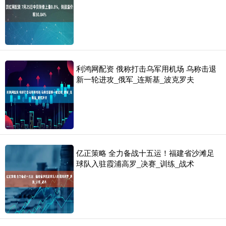
利鸿网配资 俄称打击乌军用机场 乌称击退
新一轮进攻_俄军_连斯基_波克罗夫
亿正策略 全力备战十五运！福建省沙滩足
球队入驻霞浦高罗_决赛_训练_战术