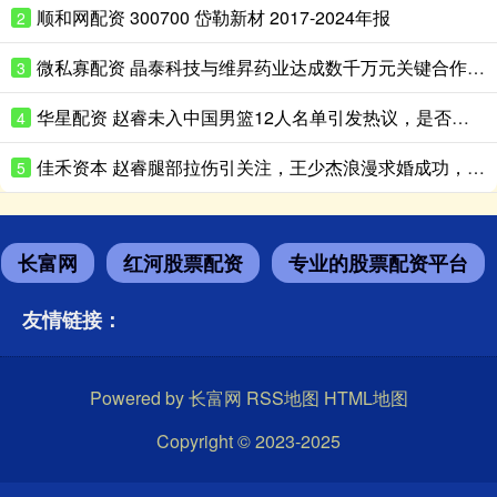
顺和网配资 300700 岱勒新材 2017-2024年报
2
微私寡配资 晶泰科技与维昇药业达成数千万元关键合作, AI+机器人共拓内分泌药物千亿级蓝海市场
3
华星配资 赵睿未入中国男篮12人名单引发热议，是否为北京队刻意保留？
4
佳禾资本 赵睿腿部拉伤引关注，王少杰浪漫求婚成功，辽宁男篮功勋刘志轩执教青年队
5
长富网
红河股票配资
专业的股票配资平台
友情链接：
Powered by
长富网
RSS地图
HTML地图
Copyright
© 2023-2025