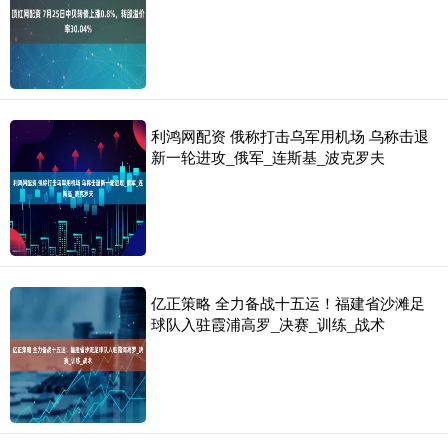
利鸿网配资 俄称打击乌军用机场 乌称击退
新一轮进攻_俄军_连斯基_波克罗夫
亿正策略 全力备战十五运！福建省沙滩足
球队入驻霞浦高罗_决赛_训练_战术