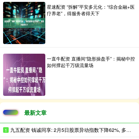
星速配资 “拆解”平安多元化：“综合金融+医
疗养老”，得服务者得天下
一直牛配资 直播间“隐形操盘手”：揭秘中控
如何撑起千万级流量场
最新文章
九五配资 钱诚同享: 2月5日股票异动指数下降62%, 多空强度净值为-83只股
1