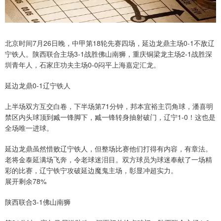
北京时间7月26日晚，中甲第18轮先赛四场，延边龙鼎主场0-1不敌辽
宁铁人。陕西联合主场3-1战胜佛山南狮，重庆铜梁龙主场2-1战胜深
圳青年人，石家庄功夫主场0-0闷平上海嘉定汇龙。
延边龙鼎0-1辽宁铁人
上半场双方互交白卷，下半场第71分钟，邦本宜裕主罚角球，潘喜明
禁区内头球顶到臧一锋脚下，臧一锋转身抽射破门，辽宁1-0！这也是
全场唯一进球。
延边龙鼎虽然惜败辽宁铁人，但整场比赛他们打得有内容，有章法。
老将金泰延满场飞奔，令老球迷泪目。双方球员为球迷奉献了一场精
彩的比赛，辽宁铁宁攻破延边魔鬼主场，彰显冲超实力。
展开剩余78%
陕西联合3-1佛山南狮