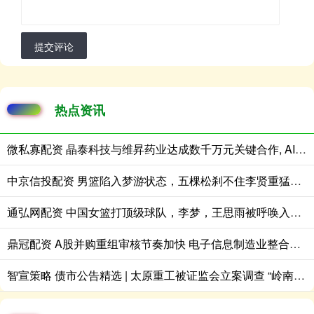
提交评论
热点资讯
微私寡配资 晶泰科技与维昇药业达成数千万元关键合作, AI+机器人共拓内分泌药物千亿级蓝海市场
中京信投配资 男篮陷入梦游状态，五棵松刹不住李贤重猛攻，独揽33分撕裂中国防线！
通弘网配资 中国女篮打顶级球队，李梦，王思雨被呼唤入队，双方有得一打
鼎冠配资 A股并购重组审核节奏加快 电子信息制造业整合更趋活跃
智宣策略 债市公告精选 | 太原重工被证监会立案调查 “岭南转债”拟于7月31日发放第二期偿付资金