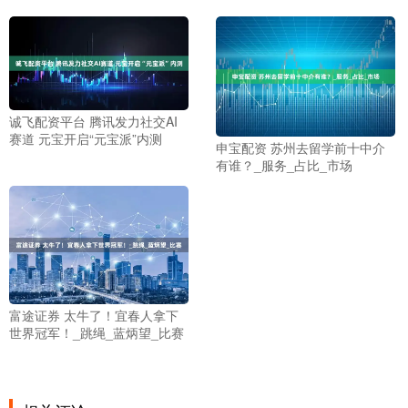
诚飞配资平台 腾讯发力社交AI
赛道 元宝开启“元宝派”内测
申宝配资 苏州去留学前十中介
有谁？_服务_占比_市场
富途证券 太牛了！宜春人拿下
世界冠军！_跳绳_蓝炳望_比赛