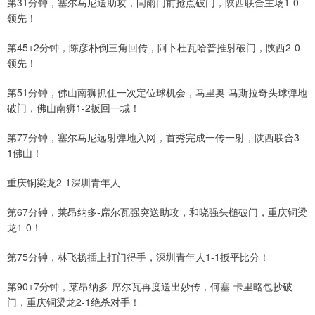
第31分钟，塞尔马尼送助攻，闫雨门前抢点破门，陕西联合主场1-0
领先！
第45+2分钟，陈彦朴倒三角回传，阿卜杜瓦哈普推射破门，陕西2-0
领先！
第51分钟，佛山南狮抓住一次定位球机会，马里奥-马斯拉奇头球弹地
破门，佛山南狮1-2扳回一城！
第77分钟，塞尔马尼远射弹地入网，首秀完成一传一射，陕西联合3-
1佛山！
重庆铜梁龙2-1深圳青年人
第67分钟，莱昂纳多-席尔瓦强突送助攻，和晓强头槌破门，重庆铜梁
龙1-0！
第75分钟，林飞扬插上打门得手，深圳青年人1-1扳平比分！
第90+7分钟，莱昂纳多-席尔瓦再度送出妙传，何塞-卡里略包抄破
门，重庆铜梁龙2-1绝杀对手！