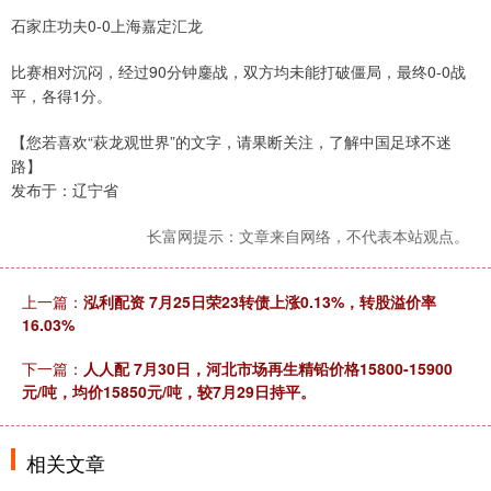
石家庄功夫0-0上海嘉定汇龙
比赛相对沉闷，经过90分钟鏖战，双方均未能打破僵局，最终0-0战
平，各得1分。
【您若喜欢“萩龙观世界”的文字，请果断关注，了解中国足球不迷
路】
发布于：辽宁省
长富网提示：文章来自网络，不代表本站观点。
上一篇：
泓利配资 7月25日荣23转债上涨0.13%，转股溢价率
16.03%
下一篇：
人人配 7月30日，河北市场再生精铅价格15800-15900
元/吨，均价15850元/吨，较7月29日持平。
相关文章