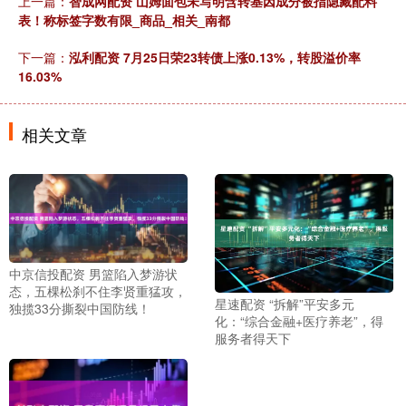
上一篇：
智成网配资 山姆面包未写明含转基因成分被指隐藏配料
表！称标签字数有限_商品_相关_南都
下一篇：
泓利配资 7月25日荣23转债上涨0.13%，转股溢价率
16.03%
相关文章
中京信投配资 男篮陷入梦游状
态，五棵松刹不住李贤重猛攻，
星速配资 “拆解”平安多元
独揽33分撕裂中国防线！
化：“综合金融+医疗养老”，得
服务者得天下