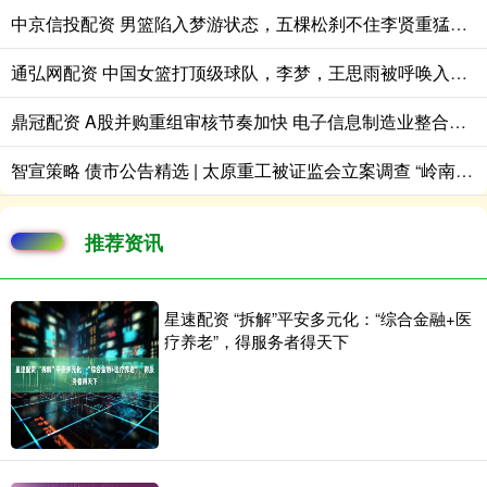
中京信投配资 男篮陷入梦游状态，五棵松刹不住李贤重猛攻，独揽33分撕裂中国防线！
通弘网配资 中国女篮打顶级球队，李梦，王思雨被呼唤入队，双方有得一打
鼎冠配资 A股并购重组审核节奏加快 电子信息制造业整合更趋活跃
智宣策略 债市公告精选 | 太原重工被证监会立案调查 “岭南转债”拟于7月31日发放第二期偿付资金
推荐资讯
星速配资 “拆解”平安多元化：“综合金融+医
疗养老”，得服务者得天下