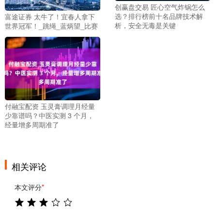
创赢盘交易 匠心空气炸锅怎么
选？排行榜前十名品牌技术解
富途证券 太牛了！宜春人拿下
析，安全无毒是关键
世界冠军！_跳绳_蓝炳望_比赛
付融宝配资 玉灵膏调理月经量
少靠谱吗？中医实测 3 个月，
经量增多周期准了
相关评论
本文评分
*