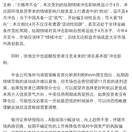
文称，“大概率不会”，本次受到的短期情绪冲击影响将远小于4月。本
次因环境差异带来的情绪影响只能算是上行通道中的“扰动”，远不及4
月冲击；当下中国具备一定“底气”，开始偏主动性反击，导火索“转
向”；本次相比4月不仅没有遭遇“流动性陷阱”，甚至还处于全球金融
条件宽松周期，短期情绪对其冲击影响自然将远低于4月水平。今年4
月至今，市场仅演绎了“情绪冲击”，后续无论权益市场或是大宗市场
均再创新高。
同时，张弛文中也提醒投资者注意未来的“潜在基本面”冲击影
响。
中金公司海外与港股策略首席分析师刘刚Kevin撰文指出，短期因
情绪导致的波动或许难以避免，但市场也会密切观望11月前的谈判进
展。如果投资者已调降部分仓位，可以观望并选择更好时机以更低成
本再介入优质景气方向，中美信用周期或再迎拐点。如果投资者没有
降仓位，可能也没必要在一开始最恐慌的时候操作，可以待恐慌略微
缓解反抽后适度根据需要调整。
银河证券研报指出，A股或现小幅波动，向上趋势不变，伴随市
场风格切换。短期不确定性的上升将降低市场对中国资产的风险偏