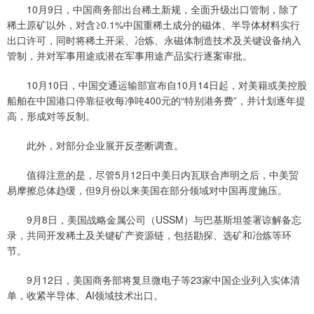
10月9日，中国商务部出台稀土新规，全面升级出口管制，除了
稀土原矿以外，对含≥0.1%中国重稀土成分的磁体、半导体材料实行
出口许可，同时将稀土开采、冶炼、永磁体制造技术及关键设备纳入
管制，并对军事用途或潜在军事用途产品实行逐案审批。
10月10日，中国交通运输部宣布自10月14日起，对美籍或美控股
船舶在中国港口停靠征收每净吨400元的“特别港务费”，并计划逐年提
高，形成对等反制。
此外，对部分企业展开反垄断调查。
值得注意的是，尽管5月12日中美日内瓦联合声明之后，中美贸
易摩擦总体趋缓，但9月份以来美国在部分领域对中国再度施压。
9月8日，美国战略金属公司（USSM）与巴基斯坦签署谅解备忘
录，共同开发稀土及关键矿产资源链，包括勘探、选矿和冶炼等环
节。
9月12日，美国商务部将复旦微电子等23家中国企业列入实体清
单，收紧半导体、AI领域技术出口。