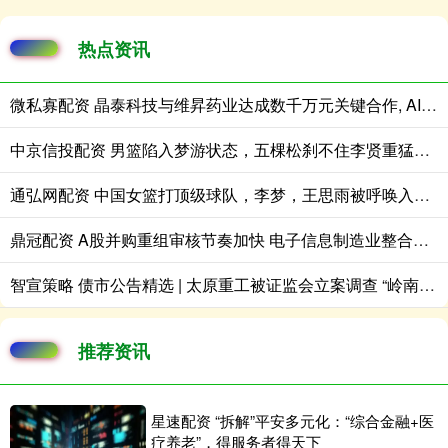
热点资讯
微私寡配资 晶泰科技与维昇药业达成数千万元关键合作, AI+机器人共拓内分泌药物千亿级蓝海市场
中京信投配资 男篮陷入梦游状态，五棵松刹不住李贤重猛攻，独揽33分撕裂中国防线！
通弘网配资 中国女篮打顶级球队，李梦，王思雨被呼唤入队，双方有得一打
鼎冠配资 A股并购重组审核节奏加快 电子信息制造业整合更趋活跃
智宣策略 债市公告精选 | 太原重工被证监会立案调查 “岭南转债”拟于7月31日发放第二期偿付资金
推荐资讯
星速配资 “拆解”平安多元化：“综合金融+医
疗养老”，得服务者得天下