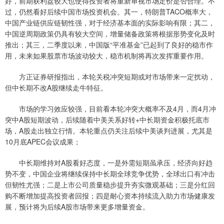
好，前期获利盘较大也使得投资者将重新审视市场定价是否合理。不
过，仍然看好后续中国市场投资机会。其一，特朗普TACO概率大，
中国产业链供应链韧性强，对于经济基本面的实际影响有限；其二，
中国逆周期政策仍具有较大空间，增量储备政策将根据形势变化及时
推出；其三，二季度以来，中国版“平准基金”已起到了良好的稳市作
用，未来如果股票市场波动较大，稳市机制将再次发挥重要作用。
方正证券研报指出，本轮关税冲突短期或对市场带来一定扰动，
但中长期不改A股继续走牛特征。
市场的学习效应较强，目前看本轮冲突大概率不及4月，而4月冲
突中A股短期波动，后续随着中美关系好转+中长期资金积极托底市
场，A股走出独立行情。本轮重点仍关注后续中美谈判进展，尤其是
10月底APEC会议成果；
中长期维持对A股看好态度，一是外需短期虽承压，经济向好趋
势不变，中国企业将继续保持中长期全球竞争优势，全球出口有冲击
但韧性尤强；二是上市公司质量稳步提升夯实微观基础；三是分红回
购不断增加提高投资者回报；四是耐心资本持续流入助力市场健康发
展，预计将为后续A股市场带来更多增量资金。