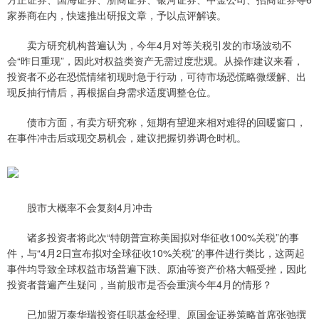
家券商在内，快速推出研报文章，予以点评解读。
卖方研究机构普遍认为，今年4月对等关税引发的市场波动不
会“昨日重现”，因此对权益类资产无需过度悲观。从操作建议来看，
投资者不必在恐慌情绪初现时急于行动，可待市场恐慌略微缓解、出
现反抽行情后，再根据自身需求适度调整仓位。
债市方面，有卖方研究称，短期有望迎来相对难得的回暖窗口，
在事件冲击后或现交易机会，建议把握切券调仓时机。
股市大概率不会复刻4月冲击
诸多投资者将此次“特朗普宣称美国拟对华征收100%关税”的事
件，与“4月2日宣布拟对全球征收10%关税”的事件进行类比，这两起
事件均导致全球权益市场普遍下跌、原油等资产价格大幅受挫，因此
投资者普遍产生疑问，当前股市是否会重演今年4月的情形？
已加盟万泰华瑞投资任职基金经理、原国金证券策略首席张弛撰