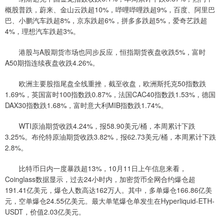
概股普跌，蔚来、金山云跌超10%，哔哩哔哩跌超9%，百度、阿里巴
巴、小鹏汽车跌超8%，京东跌超6%，拼多多跌超5%，爱奇艺跌超
4%，理想汽车跌超3%。
港股与A股期货市场也同步反应，恒指期货夜盘收跌5%，富时
A50期指连续夜盘收跌4.26%。
欧洲主要股指尾盘全线重挫，截至收盘，欧洲斯托克50指数跌
1.69%，英国富时100指数跌0.87%，法国CAC40指数跌1.53%，德国
DAX30指数跌1.68%，富时意大利MIB指数跌1.74%。
WTI原油期货收跌4.24%，报58.90美元/桶，本周累计下跌
3.25%。布伦特原油期货收跌3.82%，报62.73美元/桶，本周累计下跌
2.8%。
比特币日内一度暴跌超13%，10月11日上午信息来看，
Coinglass数据显示，过去24小时内，加密货币全网合约爆仓超
191.41亿美元，爆仓人数高达162万人。其中，多单爆仓166.86亿美
元，空单爆仓24.55亿美元。最大单笔爆仓单发生在Hyperliquid-ETH-
USDT，价值2.03亿美元。