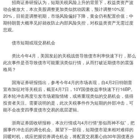
招商证券研报认为，短期关税风险上升的背景下，权益类资产波
动会被放大，本次美股调整更加类似扰动因素，预计调整10%至
20%，目前是调整初期，市场风险偏好下降，黄金仍有配置价值；中
期特朗普大概率见好就收防止内部风险失控，对权益类资产无需过度
悲观。
债市短期或现交易机会
类比今年4月，美国发起的关税战曾导致债市利率快速下行，那么
此次事件是否导致债市可能重演类似行情，从而打破近期债市的震荡
格局？
国海证券研报指出，参考今年4月的市场表现，自4月2日特朗普
宣布加征对等关税后，截至4月7日，10Y国债收益率快速下行16BP。
若本轮冲击再度引发市场避险情绪，或将重现类似的交易机会，值得
投资者关注。需要说明的是，此次关税事件作为短期的外部冲击，可
能不会改变四季度债市交易的底层逻辑。
浙商证券固收研报称，本次行情或与4月行情“形似而神不似”，把
握事件冲击后的调仓机会。展望下一阶段，短期债市迎来相对难得的
回暖时机，或应把握切券调仓机会，将配置交易重心由30年国债逐步