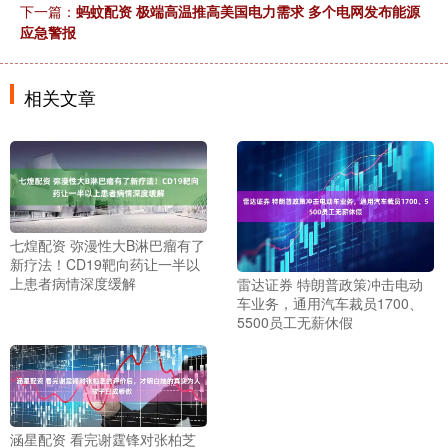
下一篇：
蚂蚊配资 极端高温推高美国电力需求 多个电网发布能源
应急警报
相关文章
七煌配资 弥漫性大B淋巴瘤有了
新疗法！CD19靶向药让一半以
上患者病情深度缓解
雷达证券 特朗普政策冲击电动
车业务，通用汽车裁员1700、
5500员工无薪休假
涵星配资 看完谢霆锋对张柏芝