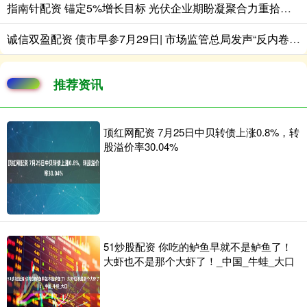
指南针配资 锚定5%增长目标 光伏企业期盼凝聚合力重拾增长
诚信双盈配资 债市早参7月29日| 市场监管总局发声“反内卷”，依法依规治理企业劣质低价竞争；时隔近5个月农商行再次抢券超2500亿
推荐资讯
顶红网配资 7月25日中贝转债上涨0.8%，转
股溢价率30.04%
51炒股配资 你吃的鲈鱼早就不是鲈鱼了！
大虾也不是那个大虾了！_中国_牛蛙_大口