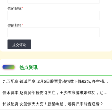
你的昵称
*
你的邮箱
*
提交评论
热点资讯
九五配资 钱诚同享: 2月5日股票异动指数下降62%, 多空强度净值为-83只股
佳禾资本 赵睿腿部拉伤引关注，王少杰浪漫求婚成功，辽宁男篮功勋刘志轩执教青年队
长城配资 女篮惊天大变！新星崛起，老将归来能否逆袭？