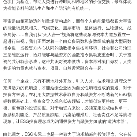
色项目为基点，帮助人类进行跨时间和跨地区的价值交换，最终体现
为省能节料的清洁生产和生产防污的有机统一。
宇宙是由相互渗透的能量场所构成的，而每个人的能量场都跟大宇宙
的能量场息息相关。气候变化、股票市场、星体运行、生物进化、战
争局势……当我们从“天人合一”视角将这些现象与资本力道放置在一
起进行审视，我们正面对着一个由众多函数和参数组成的超大型函数
指令集，当投资方内心认同的函数指令集按照环境、社会和公司治理
三层维度运行，恰好能够与融资方的函数指令集动态重合时，关于投
资的共识就会形成，这种共识对资本做功，资本再对项目做功，人类
共识的力量也就与资本、项目、自然紧紧融合在一起。
任何一个企业，只有不断地对外开放，引入人才、技术和先进理念等
充满活力的负熵流，才能延缓企业因为自发性熵增造成的衰退。对于
投资方来说，在利用大数据技术获取自身和融资方不断迭新的ESG指
标数据基础上，将资金导入绿色低碳领域，才能创造更持续、更平
衡、更包容的投资回报。对于融资方来说，必须克服股权结构单一、
激励机制匮乏、产品质量缺陷、污染治理滞后、社会责任不足等熵增
现象，让ESG投资理念成为沟通投资方与融资方熵减的“道法术器”。
由此观之，ESG实际上也是一种致力于追求熵减的投资理念。它在传