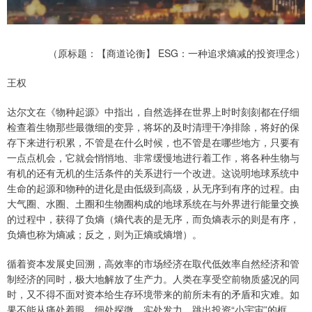
（原标题：【商道论衡】 ESG：一种追求熵减的投资理念）
王权
达尔文在《物种起源》中指出，自然选择在世界上时时刻刻都在仔细
检查着生物那些最微细的变异，将坏的及时清理干净排除，将好的保
存下来进行积累，不管是在什么时候，也不管是在哪些地方，只要有
一点点机会，它就会悄悄地、非常缓慢地进行着工作，将各种生物与
有机的还有无机的生活条件的关系进行一个改进。这说明地球系统中
生命的起源和物种的进化是由低级到高级，从无序到有序的过程。由
大气圈、水圈、土圈和生物圈构成的地球系统在与外界进行能量交换
的过程中，获得了负熵（熵代表的是无序，而负熵表示的则是有序，
负熵也称为熵减；反之，则为正熵或熵增）。
循着资本发展史回溯，高效率的市场经济在取代低效率自然经济和管
制经济的同时，极大地解放了生产力。人类在享受空前物质盛况的同
时，又不得不面对资本给生存环境带来的前所未有的矛盾和灾难。如
果不能从痛处着眼，细处探微，实处发力，跳出投资“小宇宙”的框