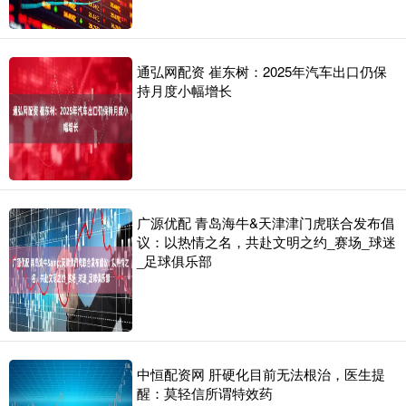
通弘网配资 崔东树：2025年汽车出口仍保
持月度小幅增长
广源优配 青岛海牛&天津津门虎联合发布倡
议：以热情之名，共赴文明之约_赛场_球迷
_足球俱乐部
中恒配资网 肝硬化目前无法根治，医生提
醒：莫轻信所谓特效药