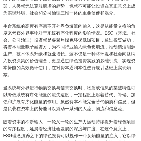
架，人类就无法克服熵增的趋势，也就不可能让投资在真正意义上成
为实现环境、社会和公司治理三维一体的重要信使和媒介。
生命系统的高度有序离不开外界负熵流的输入，这是从能量交换的角
度来考察外界事物对于系统有序化程度的影响情况。ESG（环境、社
会、公司治理）投资就是要聚焦绿色环保低碳项目，通过投资做功，
将资本能量赋予融资方，为不同行业输入绿色负熵流，推动清洁能源
生产、技术体系升级和就业增长。这不仅是一种将环境和社会问题纳
入投资决策的价值理念，更是通过绿色投资实践的多维引流，实现资
本势能的高效循环使用，在对资本逐利本性进行规训基础上实现熵
减。
当系统与外界进行物质交换与信息交换时，物质或信息的某些特性可
以降低系统有序化能量的流失速度，一定程度上起着替代、补偿、加
强和扩展有序化能量的作用。虽然资本不能完全替代物质和信息，但
是负载在资本上的势能可以撬动一系列的人流、物流和信息流。
随着资本的不断输入，一轮又一轮的生产力运动持续提升着绿色项目
的有序程度，延展着经济社会发展的深度与广度。在这个意义上，
ESG理念滋养之下的绿色投资可以视作一种负熵能量的注入，它以绿