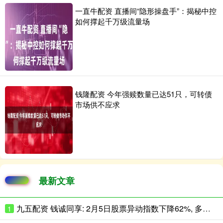
一直牛配资 直播间“隐形操盘手”：揭秘中控
如何撑起千万级流量场
钱隆配资 今年强赎数量已达51只，可转债
市场供不应求
最新文章
九五配资 钱诚同享: 2月5日股票异动指数下降62%, 多空强度净值为-83只股
1