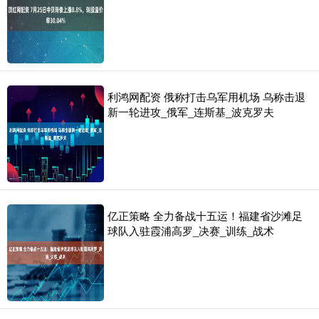
利鸿网配资 俄称打击乌军用机场 乌称击退
新一轮进攻_俄军_连斯基_波克罗夫
亿正策略 全力备战十五运！福建省沙滩足
球队入驻霞浦高罗_决赛_训练_战术