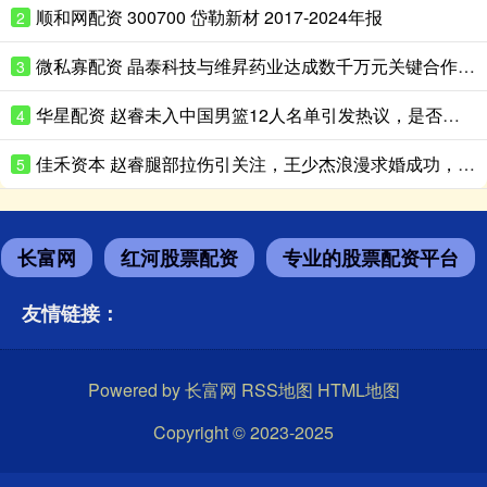
顺和网配资 300700 岱勒新材 2017-2024年报
2
微私寡配资 晶泰科技与维昇药业达成数千万元关键合作, AI+机器人共拓内分泌药物千亿级蓝海市场
3
华星配资 赵睿未入中国男篮12人名单引发热议，是否为北京队刻意保留？
4
佳禾资本 赵睿腿部拉伤引关注，王少杰浪漫求婚成功，辽宁男篮功勋刘志轩执教青年队
5
长富网
红河股票配资
专业的股票配资平台
友情链接：
Powered by
长富网
RSS地图
HTML地图
Copyright
© 2023-2025