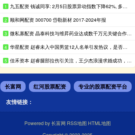
九五配资 钱诚同享: 2月5日股票异动指数下降62%, 多空强度净值为-83只股
1
顺和网配资 300700 岱勒新材 2017-2024年报
2
微私寡配资 晶泰科技与维昇药业达成数千万元关键合作, AI+机器人共拓内分泌药物千亿级蓝海市场
3
华星配资 赵睿未入中国男篮12人名单引发热议，是否为北京队刻意保留？
4
佳禾资本 赵睿腿部拉伤引关注，王少杰浪漫求婚成功，辽宁男篮功勋刘志轩执教青年队
5
长富网
红河股票配资
专业的股票配资平台
友情链接：
Powered by
长富网
RSS地图
HTML地图
Copyright
© 2023-2025