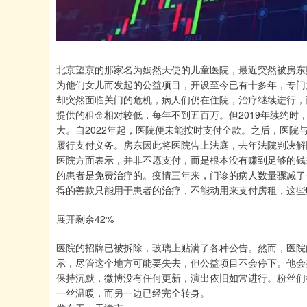
北京望京的那家名为嫣然天使的儿童医院，最近突然被房东
为他们女儿而发起的公益项目，开设至今已有十多年，专门
却突然面临关门的危机，病人们仍在住院，治疗继续进行，
提供的租金相对较低，每年不到五百万。但2019年续约
大。自2022年起，医院便未能按时支付全款。之后，医
履行支付义务。房东因此将医院告上法庭，去年法院判决解
医院方面表示，并非不愿支付，而是根本没有赚到足够的钱
的患者是免费治疗的。疫情三年来，门诊的病人数量骤减了
得的善款只能用于患者的治疗，不能动用来支付房租，这些
展开剩余42%
医院的招牌已被拆除，玻璃上贴满了各种公告。然而，医院
示，尽管这个地方可能要失去，但公益项目不会停下。他会
保持沉默，微博没有任何更新，演出依旧如常进行。粉丝们
一丝温暖，而另一边已经完全转身。