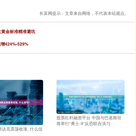
长富网提示：文章来自网络，不代表本站观点。
5大黄金标准精准避坑
424%-529%
股票杠杆融资平台 中国与巴基斯坦
将举行“勇士-9”反恐联合演习
斯达克震荡收涨, 什么信