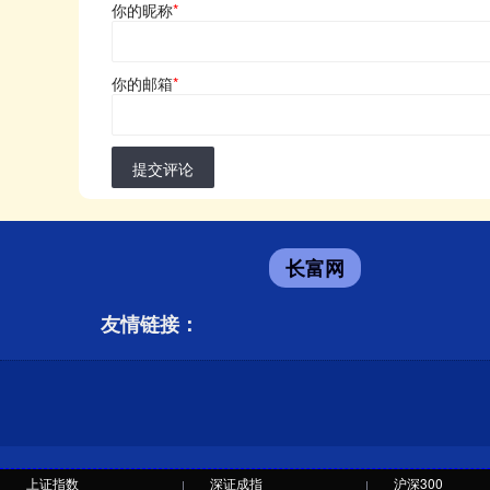
你的昵称
*
你的邮箱
*
提交评论
长富网
友情链接：
上证指数
深证成指
沪深300