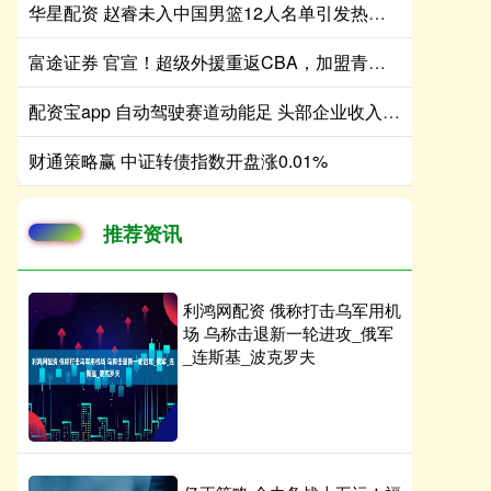
华星配资 赵睿未入中国男篮12人名单引发热议，是否为北京队刻意保留？
富途证券 官宣！超级外援重返CBA，加盟青岛男篮
配资宝app 自动驾驶赛道动能足 头部企业收入整体向好
财通策略赢 中证转债指数开盘涨0.01%
推荐资讯
利鸿网配资 俄称打击乌军用机
场 乌称击退新一轮进攻_俄军
_连斯基_波克罗夫