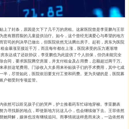
贴上了封条，原因是欠下了几千万的房租。这家医院曾是李亚鹏与王菲
为患有唇腭裂的儿童提供治疗。如今，这个曾经充满爱心与希望的地方
而官司的判决早已做出，但医院依然无法腾出房子。起初，房东为医院
时，租金暴涨至接近千万，而且每年都在上涨，医院承受的压力逐渐增
院与房东达成了还款协议，李亚鹏也为此提供了个人担保，但仍未能完全
除合同，要求医院腾空房屋，并支付租金及占用费，总额超过两千万。
来承担这笔费用。门诊收入大多用来补贴孩子们的手术费用，其中七成
一半，尽管如此，医院依旧要支付工资和药费。更为关键的是，医院募
账户都受到专项监管。
内依然可以听见孩子们的哭声，护士推着药车忙碌地穿梭。李亚鹏表
努力寻找新的地点，即使新地方比这儿小，也会继续做下去。王菲依然
替她辩解，媒体也没有继续追问。而事情就这样悬而未决，一边依然有