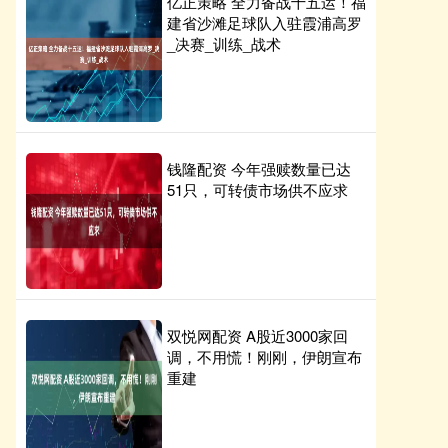
亿正策略 全力备战十五运！福
建省沙滩足球队入驻霞浦高罗
_决赛_训练_战术
钱隆配资 今年强赎数量已达
51只，可转债市场供不应求
双悦网配资 A股近3000家回
调，不用慌！刚刚，伊朗宣布
重建